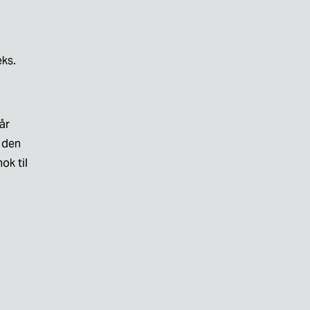
ks. 
r 
 den 
k til 