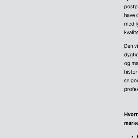
postp
have 
med l
kvalit
Den v
dygtig
og ma
histor
se god
profes
Hvornå
marke