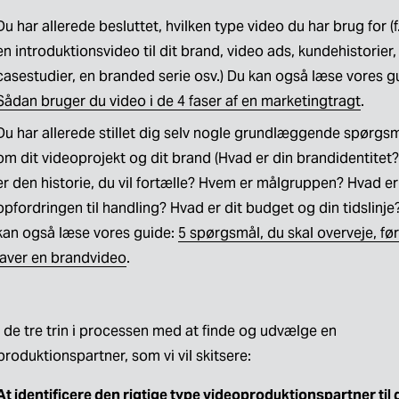
Du har allerede besluttet, hvilken type video du har brug for (f.
en introduktionsvideo til dit brand, video ads, kundehistorier, 
Sådan bruger du video i de 4 faser af en marketingtragt
.
Du har allerede stillet dig selv nogle grundlæggende spørgsm
om dit videoprojekt og dit brand (Hvad er din brandidentitet?
er den historie, du vil fortælle? Hvem er målgruppen? Hvad er 
opfordringen til handling? Hvad er dit budget og din tidslinje?)
kan også læse vores guide: 
5 spørgsmål, du skal overveje, fø
laver en brandvideo
.
 de tre trin i processen med at finde og udvælge en 
roduktionspartner, som vi vil skitsere:
At identificere den rigtige type videoproduktionspartner til d