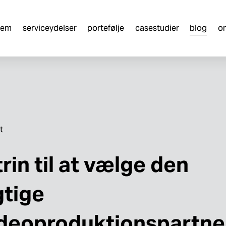
jem
serviceydelser
portefølje
casestudier
blog
o
t
trin til at vælge den
gtige
deoproduktionspartne