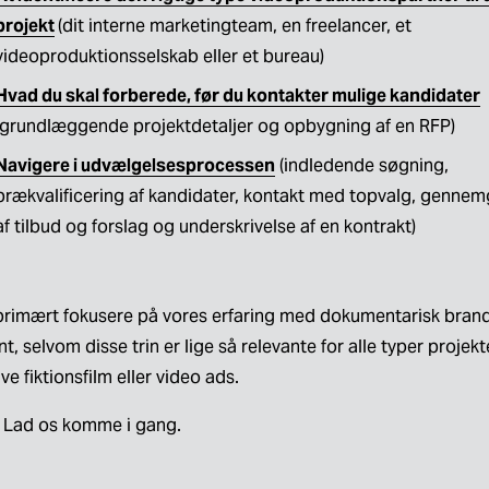
projekt
(dit interne marketingteam, en freelancer, et 
videoproduktionsselskab eller et bureau)
Hvad du skal forberede, før du kontakter mulige kandidater
(grundlæggende projektdetaljer og opbygning af en RFP)
Navigere i udvælgelsesprocessen
 (indledende søgning, 
prækvalificering af kandidater, kontakt med topvalg, gennem
af tilbud og forslag og underskrivelse af en kontrakt)
l primært fokusere på vores erfaring med dokumentarisk brand
t, selvom disse trin er lige så relevante for alle typer projekte
ive fiktionsfilm eller video ads.
a! Lad os komme i gang.