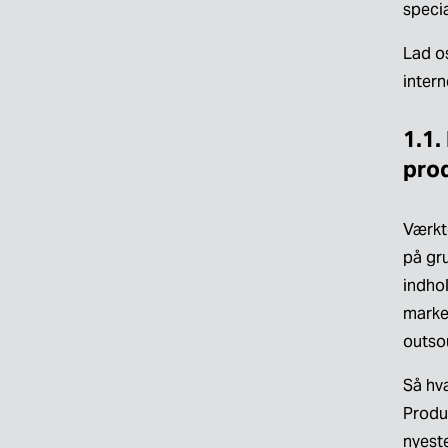
specia
Lad os
inter
1.1.
pro
Værktø
på gru
indhol
marke
outso
Så hv
Produk
nyest