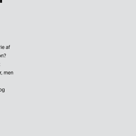
e af 
n? 
 
, men 
og 