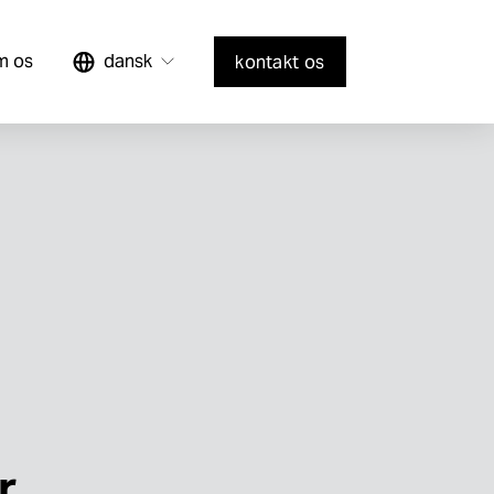
m os
dansk
kontakt os
r