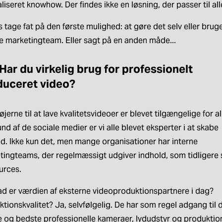
liseret knowhow. Der findes ikke en løsning, der passer til all
 tage fat på den første mulighed: at gøre det selv eller bruge 
ne marketingteam. Eller sagt på en anden måde...
 Har du virkelig brug for professionelt 
duceret video?
jerne til at lave kvalitetsvideoer er blevet tilgængelige for all
nd af de sociale medier er vi alle blevet eksperter i at skabe 
d. Ikke kun det, men mange organisationer har interne 
tingteams, der regelmæssigt udgiver indhold, som tidligere s
urces. 
ad er værdien af eksterne videoproduktionspartnere i dag? 
tionskvalitet? Ja, selvfølgelig. De har som regel adgang til d
e og bedste professionelle kameraer, lydudstyr og produktion