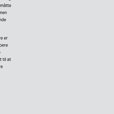
måtte 
men 
nde 
e er 
bere 
 
til at 
e 