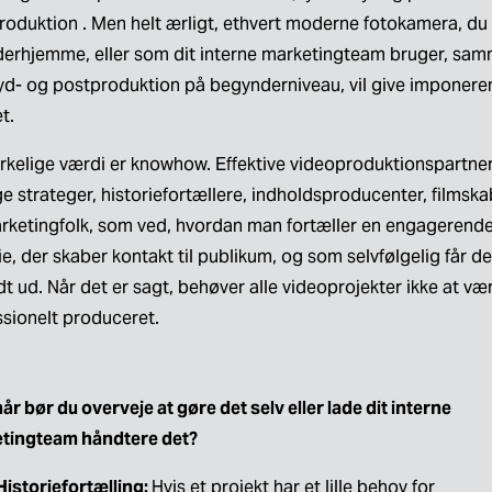
roduktion . Men helt ærligt, ethvert moderne fotokamera, du 
derhjemme, eller som dit interne marketingteam bruger, sam
yd- og postproduktion på begynderniveau, vil give imponere
et.
irkelige værdi er knowhow. Effektive videoproduktionspartner
e strateger, historiefortællere, indholdsproducenter, filmska
rketingfolk, som ved, hvordan man fortæller en engagerende
ie, der skaber kontakt til publikum, og som selvfølgelig får det 
t ud. Når det er sagt, behøver alle videoprojekter ikke at vær
sionelt produceret. 
r bør du overveje at gøre det selv eller lade dit interne 
tingteam håndtere det?
Historiefortælling: 
Hvis et projekt har et lille behov for 