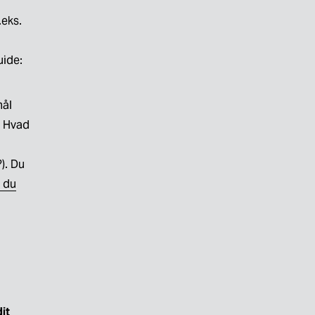
eks. 
casestudier, en branded serie osv.) Du kan også læse vores guide: 
ål 
 Hvad 
. Du 
r du
it