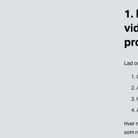
1.
vi
pr
Lad o
Hver 
som re