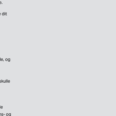
e.
dit 
e, og 
kulle 
e 
s- og 