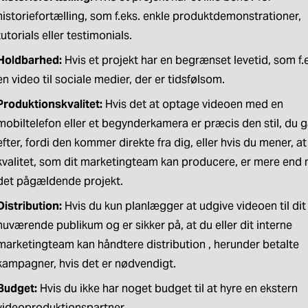
historiefortælling, som f.eks. enkle produktdemonstrationer, 
tutorials eller testimonials.
Holdbarhed:
 Hvis et projekt har en begrænset levetid, som f.e
en video til sociale medier, der er tidsfølsom.
Produktionskvalitet:
 Hvis det at optage videoen med en 
mobiltelefon eller et begynderkamera er præcis den stil, du gå
efter, fordi den kommer direkte fra dig, eller hvis du mener, at
kvalitet, som dit marketingteam kan producere, er mere end no
det pågældende projekt.
Distribution:
 Hvis du kun planlægger at udgive videoen til dit 
nuværende publikum og er sikker på, at du eller dit interne 
marketingteam kan håndtere distribution , herunder betalte 
kampagner, hvis det er nødvendigt.
Budget:
 Hvis du ikke har noget budget til at hyre en ekstern 
videoproduktionspartner.