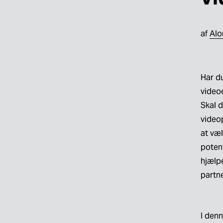
af 
Alo
Har du
videoe
Skal d
video
at væl
potent
hjælpe
partne
I denn