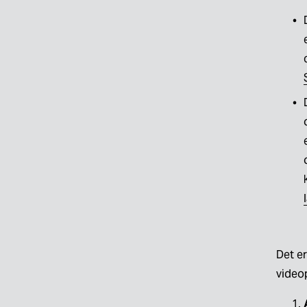
Det er
videop