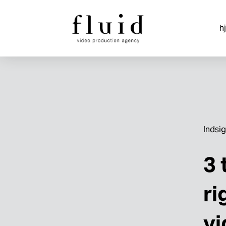
h
Indsig
3 
ri
vi