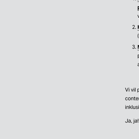
Vi vi
conten
inklus
Ja, j